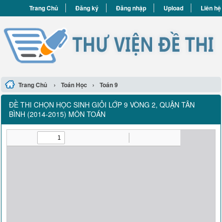
Trang Chủ
Đăng ký
Đăng nhập
Upload
Liên hệ
›
›
Trang Chủ
Toán Học
Toán 9
ĐỀ THI CHỌN HỌC SINH GIỎI LỚP 9 VÒNG 2, QUẬN TÂN
BÌNH (2014-2015) MÔN TOÁN