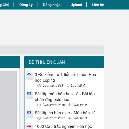
g Chủ
Đăng ký
Đăng nhập
Upload
Liên hệ
ĐỀ THI LIÊN QUAN
3 Đề kiểm tra 1 tiết số 1 môn Hóa
học Lớp 12
Lượt xem: 613
Lượt tải: 0
Bài tập môn hóa học 12 - Bài tập
phản ứng este hóa
Lượt xem: 2310
Lượt tải: 0
Bài tập cơ bản este - Môn hóa 12
Lượt xem: 2357
Lượt tải: 3
1000 Câu trắc nghiệm Hóa học