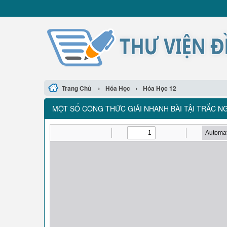
›
›
Trang Chủ
Hóa Học
Hóa Học 12
MỘT SỐ CÔNG THỨC GIẢI NHANH BÀI TẬI TRẮC 