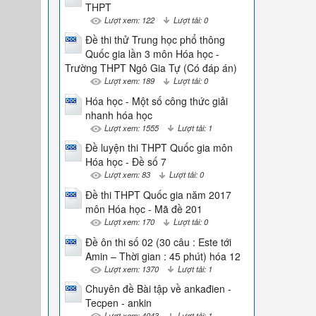
THPT
Lượt xem: 122
Lượt tải: 0
Đề thi thử Trung học phổ thông
Quốc gia lần 3 môn Hóa học -
Trường THPT Ngô Gia Tự (Có đáp án)
Lượt xem: 189
Lượt tải: 0
Hóa học - Một số công thức giải
nhanh hóa học
Lượt xem: 1555
Lượt tải: 1
Đề luyện thi THPT Quốc gia môn
Hóa học - Đề số 7
Lượt xem: 83
Lượt tải: 0
Đề thi THPT Quốc gia năm 2017
môn Hóa học - Mã đề 201
Lượt xem: 170
Lượt tải: 0
Đề ôn thi số 02 (30 câu : Este tới
Amin – Thời gian : 45 phút) hóa 12
Lượt xem: 1370
Lượt tải: 1
Chuyên đề Bài tập về ankađien -
Tecpen - ankin
Lượt xem: 4043
Lượt tải: 1