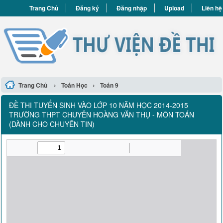
Trang Chủ
Đăng ký
Đăng nhập
Upload
Liên hệ
›
›
Trang Chủ
Toán Học
Toán 9
ĐỀ THI TUYỂN SINH VÀO LỚP 10 NĂM HỌC 2014-2015
TRƯỜNG THPT CHUYÊN HOÀNG VĂN THỤ - MÔN TOÁN
(DÀNH CHO CHUYÊN TIN)