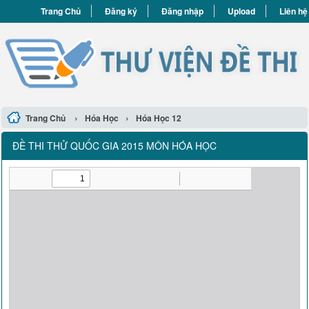
Trang Chủ
Đăng ký
Đăng nhập
Upload
Liên hệ
›
›
Trang Chủ
Hóa Học
Hóa Học 12
ĐỀ THI THỬ QUỐC GIA 2015 MÔN HÓA HỌC