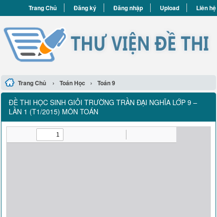
Trang Chủ
Đăng ký
Đăng nhập
Upload
Liên hệ
›
›
Trang Chủ
Toán Học
Toán 9
ĐỀ THI HỌC SINH GIỎI TRƯỜNG TRẦN ĐẠI NGHĨA LỚP 9 –
LẦN 1 (T1/2015) MÔN TOÁN