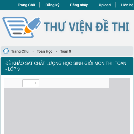
Trang Chủ
Đăng ký
Đăng nhập
Upload
Liên hệ
›
›
Trang Chủ
Toán Học
Toán 9
ĐỀ KHẢO SÁT CHẤT LƯỢNG HỌC SINH GIỎI MÔN THI: TOÁN
- LỚP 9