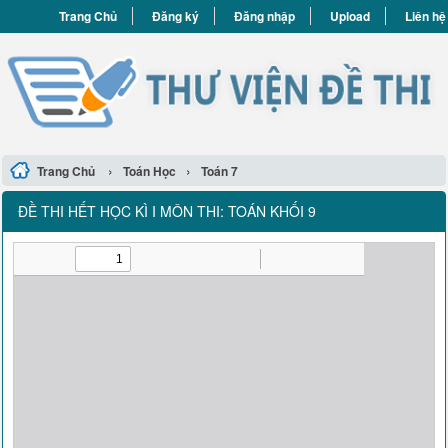
Trang Chủ
Đăng ký
Đăng nhập
Upload
Liên hệ
›
›
Trang Chủ
Toán Học
Toán 7
ĐỀ THI HẾT HỌC KÌ I MÔN THI: TOÁN KHỐI 9