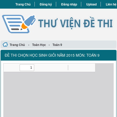
Trang Chủ
Đăng ký
Đăng nhập
Upload
Liên hệ
›
›
Trang Chủ
Toán Học
Toán 9
ĐỀ THI CHỌN HỌC SINH GIỎI NĂM 2015 MÔN: TOÁN 9