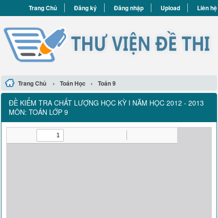
Trang Chủ
Đăng ký
Đăng nhập
Upload
Liên hệ
›
›
Trang Chủ
Toán Học
Toán 9
ĐỀ KIỂM TRA CHẤT LƯỢNG HỌC KỲ I NĂM HỌC 2012 - 2013
MÔN: TOÁN LỚP 9