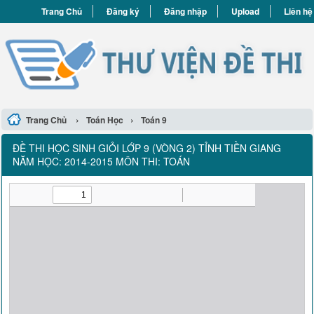
Trang Chủ
Đăng ký
Đăng nhập
Upload
Liên hệ
›
›
Trang Chủ
Toán Học
Toán 9
ĐỀ THI HỌC SINH GIỎI LỚP 9 (VÒNG 2) TỈNH TIỀN GIANG
NĂM HỌC: 2014-2015 MÔN THI: TOÁN