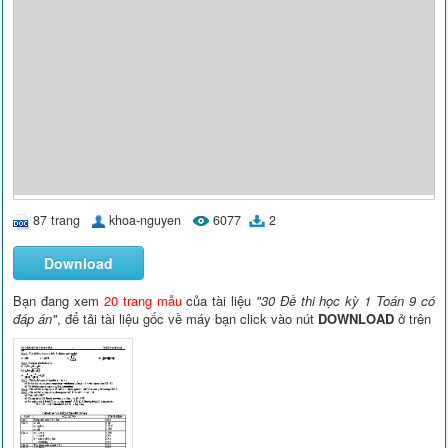
87 trang
khoa-nguyen
6077
2
Download
Bạn đang xem
20 trang mẫu
của tài liệu
"30 Đề thi học kỳ 1 Toán 9 có
đáp án"
, để tải tài liệu gốc về máy bạn click vào nút
DOWNLOAD
ở trên