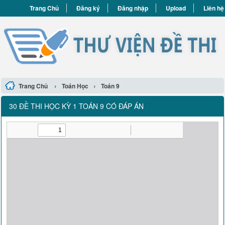
Trang Chủ
Đăng ký
Đăng nhập
Upload
Liên hệ
›
›
Trang Chủ
Toán Học
Toán 9
30 ĐỀ THI HỌC KỲ 1 TOÁN 9 CÓ ĐÁP ÁN