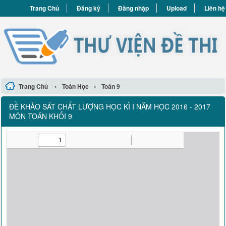
Trang Chủ
Đăng ký
Đăng nhập
Upload
Liên hệ
›
›
Trang Chủ
Toán Học
Toán 9
ĐỀ KHẢO SÁT CHẤT LƯỢNG HỌC KÌ I NĂM HỌC 2016 - 2017
MÔN TOÁN KHỐI 9