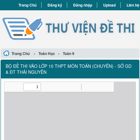
Trang Chủ
Đăng ký
Đăng nhập
Upload
Liên hệ
›
›
Trang Chủ
Toán Học
Toán 9
BỘ ĐỀ THI VÀO LỚP 10 THPT MÔN TOÁN (CHUYÊN) - SỞ GD
& ĐT THÁI NGUYÊN