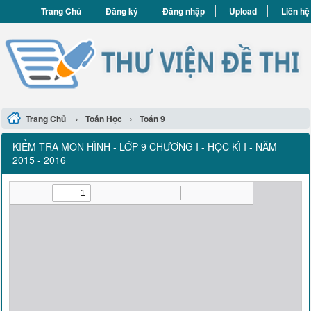
Trang Chủ
Đăng ký
Đăng nhập
Upload
Liên hệ
›
›
Trang Chủ
Toán Học
Toán 9
KIỂM TRA MÔN HÌNH - LỚP 9 CHƯƠNG I - HỌC KÌ I - NĂM
2015 - 2016