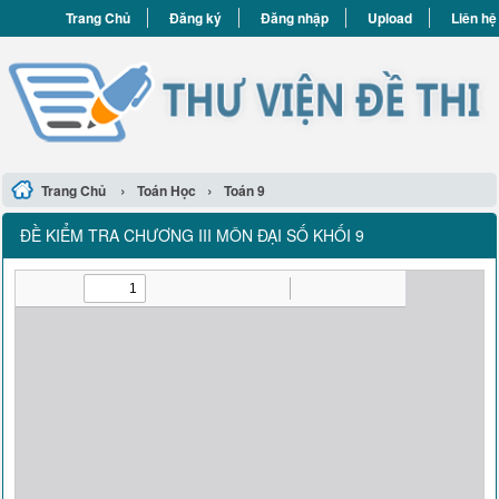
Trang Chủ
Đăng ký
Đăng nhập
Upload
Liên hệ
›
›
Trang Chủ
Toán Học
Toán 9
ĐỀ KIỂM TRA CHƯƠNG III MÔN ĐẠI SỐ KHỐI 9