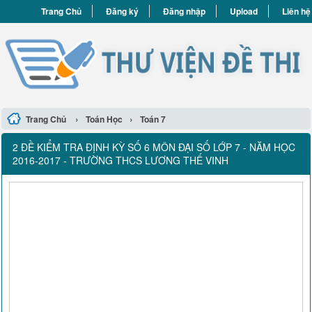
Trang Chủ
Đăng ký
Đăng nhập
Upload
Liên hệ
›
›
Trang Chủ
Toán Học
Toán 7
2 ĐỀ KIỂM TRA ĐỊNH KỲ SỐ 6 MÔN ĐẠI SỐ LỚP 7 - NĂM HỌC
2016-2017 - TRƯỜNG THCS LƯƠNG THẾ VINH