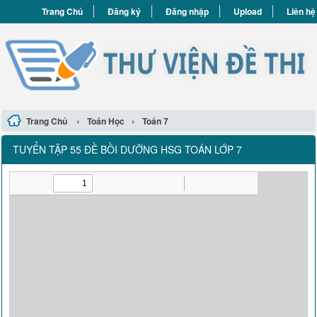
Trang Chủ
Đăng ký
Đăng nhập
Upload
Liên hệ
›
›
Trang Chủ
Toán Học
Toán 7
TUYỂN TẬP 55 ĐỀ BỒI DƯỠNG HSG TOÁN LỚP 7