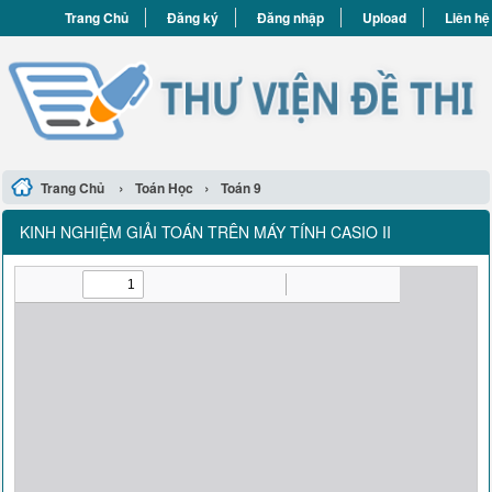
Trang Chủ
Đăng ký
Đăng nhập
Upload
Liên hệ
›
›
Trang Chủ
Toán Học
Toán 9
KINH NGHIỆM GIẢI TOÁN TRÊN MÁY TÍNH CASIO II