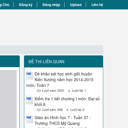
g Chủ
Đăng ký
Đăng nhập
Upload
Liên hệ
ĐỀ THI LIÊN QUAN
Đề khảo sát học sinh giỏi huyện
Kiến Xương năm học 2014-2015
môn: Toán 7
Lượt xem: 5031
Lượt tải: 1
Kiểm tra 1 tiết chương I môn: Đại số
khối 8
Lượt xem: 936
Lượt tải: 0
Giáo án Hình học 7 - Tuần 37 -
Trường THCS Mỹ Quang