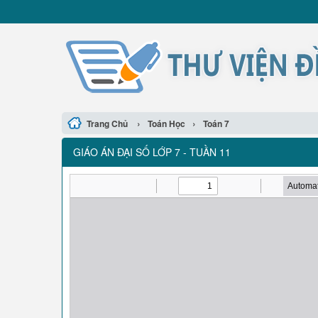
›
›
Trang Chủ
Toán Học
Toán 7
GIÁO ÁN ĐẠI SỐ LỚP 7 - TUẦN 11