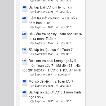
Lượt xem: 1286
Lượt tải: 2
Bài tập Đại lượng tỉ lệ nghịch
Lượt xem: 2136
Lượt tải: 2
Kiểm tra viết chương I – Đại số 7
năm học 2015
Lượt xem: 1288
Lượt tải: 3
Đề kiểm tra học kỳ I năm học 2013-
2014 môn: Toán 7
Lượt xem: 1187
Lượt tải: 0
Bài tập ôn tập học kì I Toán 7
Lượt xem: 1530
Lượt tải: 2
Đề kiểm tra chất lượng học kỳ II
môn Toán Lớp 7 - Mã đề 493 - Năm
học 2016-2017 - Trường THCS An Ninh
Lượt xem: 689
Lượt tải: 0
Một số đề kiểm tra Toán lớp 7
Lượt xem: 1556
Lượt tải: 4
Bài tập ôn tập Chương 1 môn Hình
học Lớp 7
Lượt xem: 1235
Lượt tải: 3