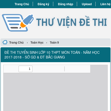
Trang Chủ
Đăng ký
Đăng nhập
Upload
Liên hệ
›
›
Trang Chủ
Toán Học
Toán 9
ĐỀ THI TUYỂN SINH LỚP 10 THPT MÔN TOÁN - NĂM HỌC
2017-2018 - SỞ GD & ĐT BẮC GIANG