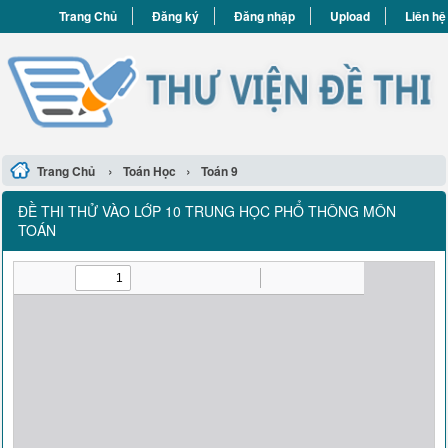
Trang Chủ
Đăng ký
Đăng nhập
Upload
Liên hệ
›
›
Trang Chủ
Toán Học
Toán 9
ĐỀ THI THỬ VÀO LỚP 10 TRUNG HỌC PHỔ THÔNG MÔN
TOÁN