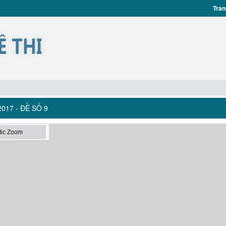
Tran
17 - ĐỀ SỐ 9