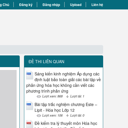
g Chủ
Đăng ký
Đăng nhập
Upload
Liên hệ
ĐỀ THI LIÊN QUAN
Sáng kiến kinh nghiệm Áp dụng các
định luật bảo toàn giải các bài tập về
phản ứng hóa học không cần viết các
phương trình phản ứng
Lượt xem: 868
Lượt tải: 1
Bài tập trắc nghiệm chương Este –
Lipit - Hóa học Lớp 12
Lượt xem: 106
Lượt tải: 0
Đề kiểm tra lý thuyết môn Hóa học