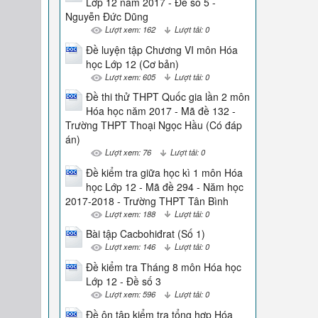
Lớp 12 năm 2017 - Đề số 5 -
Nguyễn Đức Dũng
Lượt xem: 162
Lượt tải: 0
Đề luyện tập Chương VI môn Hóa
học Lớp 12 (Cơ bản)
Lượt xem: 605
Lượt tải: 0
Đề thi thử THPT Quốc gia lần 2 môn
Hóa học năm 2017 - Mã đề 132 -
Trường THPT Thoại Ngọc Hầu (Có đáp
án)
Lượt xem: 76
Lượt tải: 0
Đề kiểm tra giữa học kì 1 môn Hóa
học Lớp 12 - Mã đề 294 - Năm học
2017-2018 - Trường THPT Tân Bình
Lượt xem: 188
Lượt tải: 0
Bài tập Cacbohiđrat (Số 1)
Lượt xem: 146
Lượt tải: 0
Đề kiểm tra Tháng 8 môn Hóa học
Lớp 12 - Đề số 3
Lượt xem: 596
Lượt tải: 0
Đề ôn tập kiểm tra tổng hợp Hóa