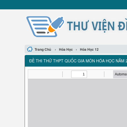
›
›
Trang Chủ
Hóa Học
Hóa Học 12
ĐỀ THI THỬ THPT QUỐC GIA MÔN HÓA HỌC NĂM 20