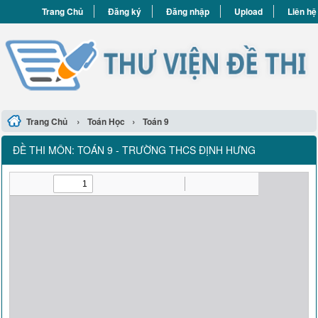
Trang Chủ
Đăng ký
Đăng nhập
Upload
Liên hệ
›
›
Trang Chủ
Toán Học
Toán 9
ĐỀ THI MÔN: TOÁN 9 - TRƯỜNG THCS ĐỊNH HƯNG