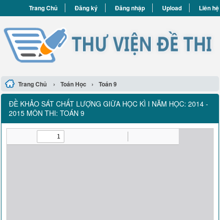
Trang Chủ
Đăng ký
Đăng nhập
Upload
Liên hệ
›
›
Trang Chủ
Toán Học
Toán 9
ĐỀ KHẢO SÁT CHẤT LƯỢNG GIỮA HỌC KÌ I NĂM HỌC: 2014 -
2015 MÔN THI: TOÁN 9