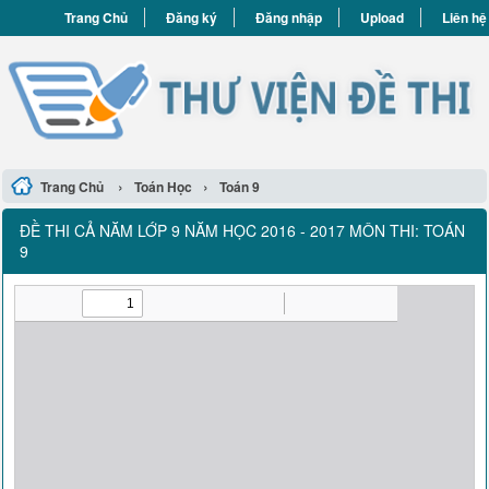
Trang Chủ
Đăng ký
Đăng nhập
Upload
Liên hệ
›
›
Trang Chủ
Toán Học
Toán 9
ĐỀ THI CẢ NĂM LỚP 9 NĂM HỌC 2016 - 2017 MÔN THI: TOÁN
9