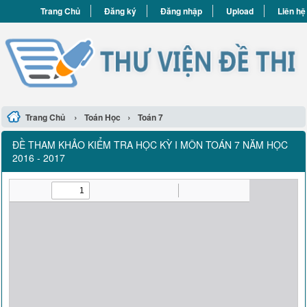
Trang Chủ
Đăng ký
Đăng nhập
Upload
Liên hệ
›
›
Trang Chủ
Toán Học
Toán 7
ĐỀ THAM KHẢO KIỂM TRA HỌC KỲ I MÔN TOÁN 7 NĂM HỌC
2016 - 2017