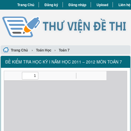
Trang Chủ
Đăng ký
Đăng nhập
Upload
Liên hệ
›
›
Trang Chủ
Toán Học
Toán 7
ĐỀ KIỂM TRA HỌC KỲ I NĂM HỌC 2011 – 2012 MÔN TOÁN 7