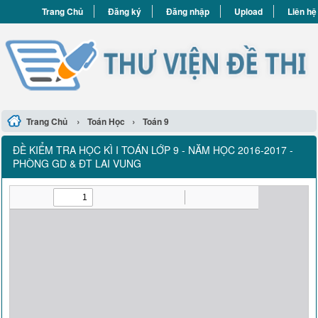
Trang Chủ
Đăng ký
Đăng nhập
Upload
Liên hệ
›
›
Trang Chủ
Toán Học
Toán 9
ĐỀ KIỂM TRA HỌC KÌ I TOÁN LỚP 9 - NĂM HỌC 2016-2017 -
PHÒNG GD & ĐT LAI VUNG