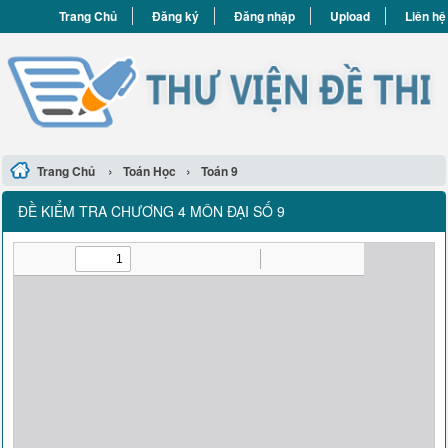
Trang Chủ
Đăng ký
Đăng nhập
Upload
Liên hệ
›
›
Trang Chủ
Toán Học
Toán 9
ĐỀ KIỂM TRA CHƯƠNG 4 MÔN ĐẠI SỐ 9