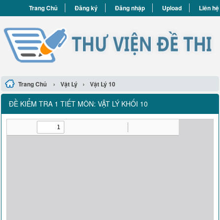
Trang Chủ
Đăng ký
Đăng nhập
Upload
Liên hệ
›
›
Trang Chủ
Vật Lý
Vật Lý 10
ĐỀ KIỂM TRA 1 TIẾT MÔN: VẬT LÝ KHỐI 10