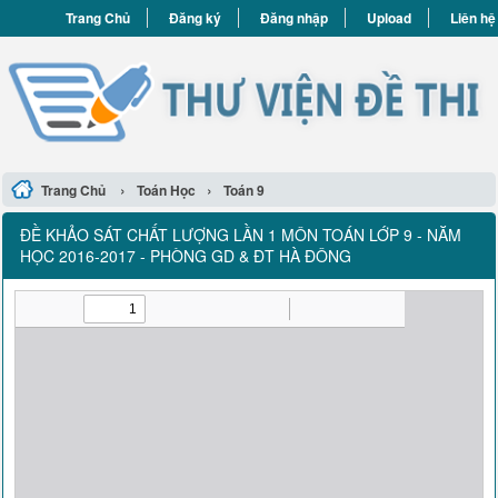
Trang Chủ
Đăng ký
Đăng nhập
Upload
Liên hệ
›
›
Trang Chủ
Toán Học
Toán 9
ĐỀ KHẢO SÁT CHẤT LƯỢNG LẦN 1 MÔN TOÁN LỚP 9 - NĂM
HỌC 2016-2017 - PHÒNG GD & ĐT HÀ ĐÔNG