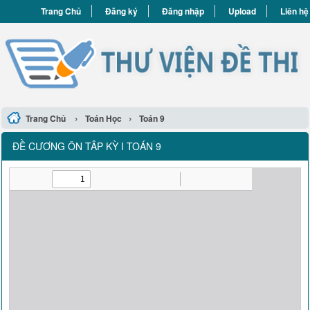
Trang Chủ
Đăng ký
Đăng nhập
Upload
Liên hệ
›
›
Trang Chủ
Toán Học
Toán 9
ĐỀ CƯƠNG ÔN TÂP KỲ I TOÁN 9