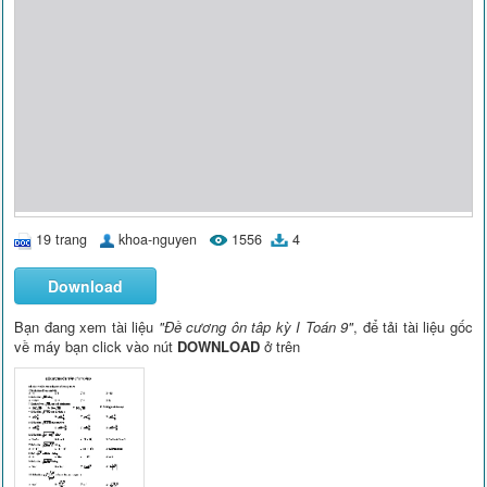
19 trang
khoa-nguyen
1556
4
Download
Bạn đang xem tài liệu
"Đề cương ôn tâp kỳ I Toán 9"
, để tải tài liệu gốc
về máy bạn click vào nút
DOWNLOAD
ở trên