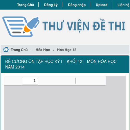
Trang Chủ
Đăng ký
Đăng nhập
Upload
Liên hệ
›
›
Trang Chủ
Hóa Học
Hóa Học 12
ĐỀ CƯƠNG ÔN TẬP HỌC KỲ I – KHỐI 12 – MÔN HÓA HỌC
NĂM 2014