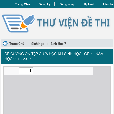
Trang Chủ
Đăng ký
Đăng nhập
Upload
Liên hệ
›
›
Trang Chủ
Sinh Học
Sinh Học 7
ĐỀ CƯƠNG ÔN TẬP GIỮA HỌC KÌ I SINH HỌC LỚP 7 - NĂM
HỌC 2016-2017