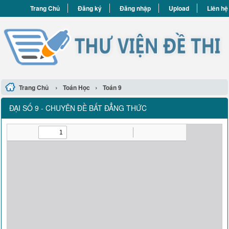
Trang Chủ
Đăng ký
Đăng nhập
Upload
Liên hệ
›
›
Trang Chủ
Toán Học
Toán 9
ĐẠI SỐ 9 - CHUYÊN ĐỀ BẤT ĐẲNG THỨC