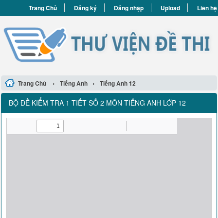
Trang Chủ
Đăng ký
Đăng nhập
Upload
Liên hệ
›
›
Trang Chủ
Tiếng Anh
Tiếng Anh 12
BỘ ĐỀ KIỂM TRA 1 TIẾT SỐ 2 MÔN TIẾNG ANH LỚP 12