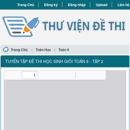
Trang Chủ
Đăng ký
Đăng nhập
Upload
Liên hệ
›
›
Trang Chủ
Toán Học
Toán 9
TUYỂN TẬP ĐỀ THI HỌC SINH GIỎI TOÁN 9 - TẬP 2