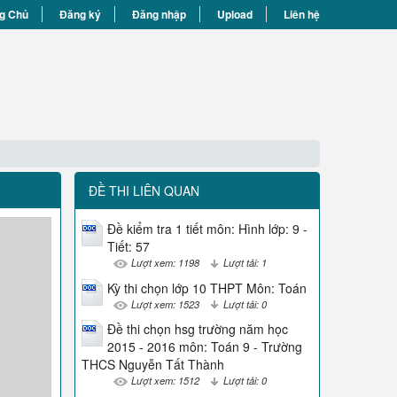
g Chủ
Đăng ký
Đăng nhập
Upload
Liên hệ
ĐỀ THI LIÊN QUAN
Đề kiểm tra 1 tiết môn: Hình lớp: 9 -
Tiết: 57
Lượt xem: 1198
Lượt tải: 1
Kỳ thi chọn lớp 10 THPT Môn: Toán
Lượt xem: 1523
Lượt tải: 0
Đề thi chọn hsg trường năm học
2015 - 2016 môn: Toán 9 - Trường
THCS Nguyễn Tất Thành
Lượt xem: 1512
Lượt tải: 0