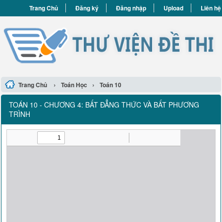
Trang Chủ
Đăng ký
Đăng nhập
Upload
Liên hệ
›
›
Trang Chủ
Toán Học
Toán 10
TOÁN 10 - CHƯƠNG 4: BẤT ĐẲNG THỨC VÀ BẤT PHƯƠNG
TRÌNH