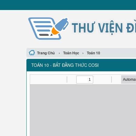
›
›
Trang Chủ
Toán Học
Toán 10
TOÁN 10 - BẤT ĐẰNG THỨC COSI