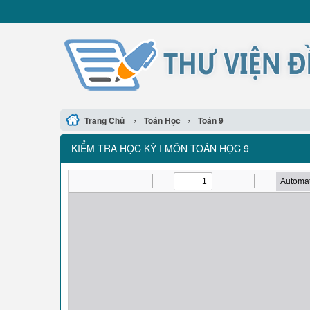
›
›
Trang Chủ
Toán Học
Toán 9
KIỂM TRA HỌC KỲ I MÔN TOÁN HỌC 9