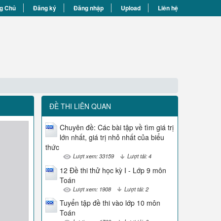
g Chủ
Đăng ký
Đăng nhập
Upload
Liên hệ
ĐỀ THI LIÊN QUAN
Chuyên đề: Các bài tập về tìm giá trị
lớn nhất, giá trị nhỏ nhất của biểu
thức
Lượt xem: 33159
Lượt tải: 4
12 Đề thi thử học kỳ I - Lớp 9 môn
Toán
Lượt xem: 1908
Lượt tải: 2
Tuyển tập đề thi vào lớp 10 môn
Toán