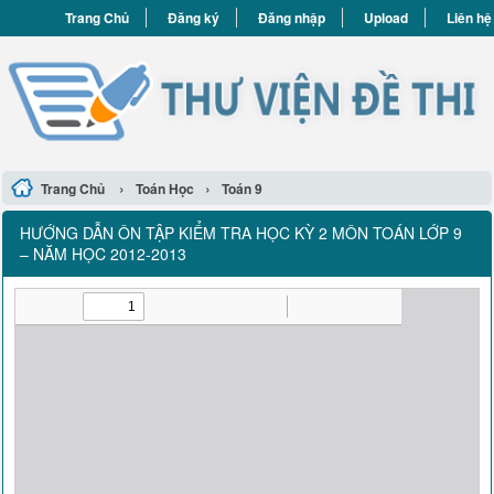
Trang Chủ
Đăng ký
Đăng nhập
Upload
Liên hệ
›
›
Trang Chủ
Toán Học
Toán 9
HƯỚNG DẪN ÔN TẬP KIỂM TRA HỌC KỲ 2 MÔN TOÁN LỚP 9
– NĂM HỌC 2012-2013