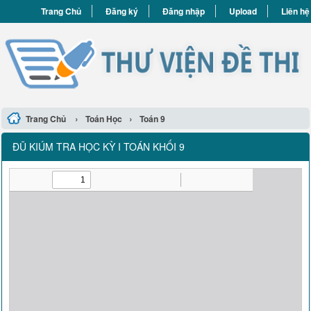
Trang Chủ
Đăng ký
Đăng nhập
Upload
Liên hệ
›
›
Trang Chủ
Toán Học
Toán 9
ĐŨ KIÚM TRA HỌC KỲ I TOÁN KHỐI 9