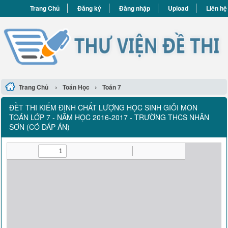
Trang Chủ
Đăng ký
Đăng nhập
Upload
Liên hệ
›
›
Trang Chủ
Toán Học
Toán 7
ĐỀT THI KIỂM ĐỊNH CHẤT LƯỢNG HỌC SINH GIỎI MÔN
TOÁN LỚP 7 - NĂM HỌC 2016-2017 - TRƯỜNG THCS NHÂN
SƠN (CÓ ĐÁP ÁN)