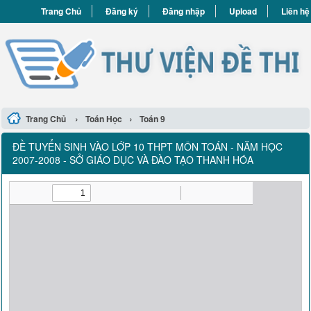
Trang Chủ
Đăng ký
Đăng nhập
Upload
Liên hệ
›
›
Trang Chủ
Toán Học
Toán 9
ĐỀ TUYỂN SINH VÀO LỚP 10 THPT MÔN TOÁN - NĂM HỌC
2007-2008 - SỞ GIÁO DỤC VÀ ĐÀO TẠO THANH HÓA