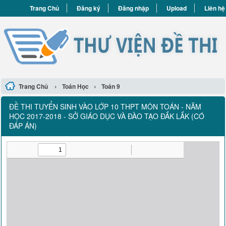
Trang Chủ
Đăng ký
Đăng nhập
Upload
Liên hệ
›
›
Trang Chủ
Toán Học
Toán 9
ĐỀ THI TUYỂN SINH VÀO LỚP 10 THPT MÔN TOÁN - NĂM
HỌC 2017-2018 - SỞ GIÁO DỤC VÀ ĐÀO TẠO ĐẮK LẮK (CÓ
ĐÁP ÁN)