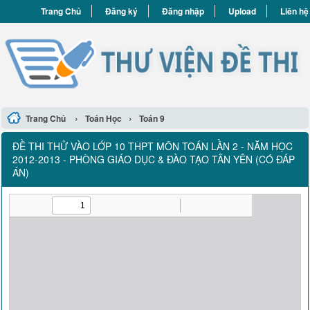
Trang Chủ
Đăng ký
Đăng nhập
Upload
Liên hệ
›
›
Trang Chủ
Toán Học
Toán 9
ĐỀ THI THỬ VÀO LỚP 10 THPT MÔN TOÁN LẦN 2 - NĂM HỌC
2012-2013 - PHÒNG GIÁO DỤC & ĐÀO TẠO TÂN YÊN (CÓ ĐÁP
ÁN)