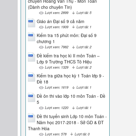
chuyên Hoàng Văn Thụ - Môn Toán
(Dành cho chuyên Tin)
Lượt xem: 2899
Lượt tải: 5
Giáo án Đại số 9 cả năm
Lượt xem: 1909
Lượt tải: 1
Kiểm tra 15 phút môn: Đại số 9
chương 1
Lượt xem: 7982
Lượt tải: 2
Đề kiểm tra học kì II môn Toán –
Lớp 9 Trường THCS Tô Hiệu
Lượt xem: 1329
Lượt tải: 2
Kiểm tra giữa học kỳ 1 Toán lớp 9 -
Đề 18
Lượt xem: 1619
Lượt tải: 1
Đề ôn thi vào lớp 10 môn Toán - Đề
5
Lượt xem: 1220
Lượt tải: 1
Đề thi tuyển sinh Lớp 10 môn Toán -
Năm học 2017-2018 - Sở GD & ĐT
Thanh Hóa
Lượt xem: 578
Lượt tải: 0