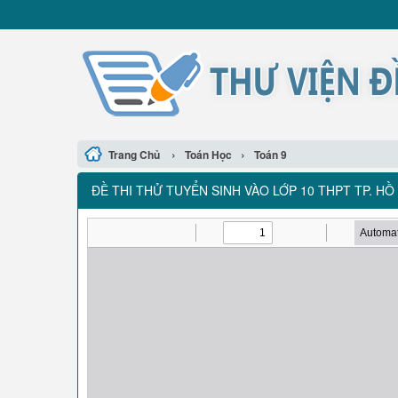
›
›
Trang Chủ
Toán Học
Toán 9
ĐỀ THI THỬ TUYỂN SINH VÀO LỚP 10 THPT TP. HỒ 