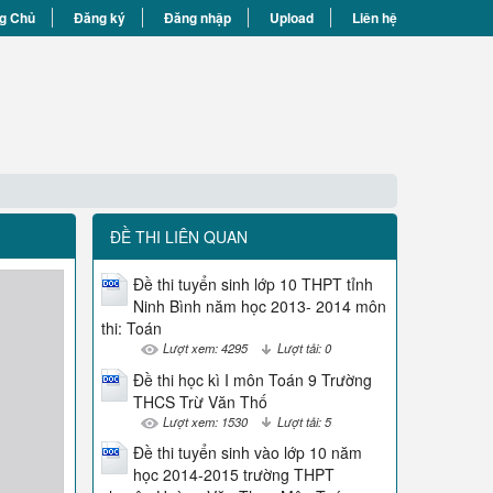
g Chủ
Đăng ký
Đăng nhập
Upload
Liên hệ
ĐỀ THI LIÊN QUAN
Đề thi tuyển sinh lớp 10 THPT tỉnh
Ninh Bình năm học 2013- 2014 môn
thi: Toán
Lượt xem: 4295
Lượt tải: 0
Đề thi học kì I môn Toán 9 Trường
THCS Trừ Văn Thố
Lượt xem: 1530
Lượt tải: 5
Đề thi tuyển sinh vào lớp 10 năm
học 2014-2015 trường THPT