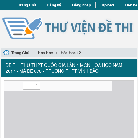
Trang Chủ
Đăng ký
Đăng nhập
Upload
Liên hệ
›
›
Trang Chủ
Hóa Học
Hóa Học 12
ĐỀ THI THỬ THPT QUỐC GIA LẦN 4 MÔN HÓA HỌC NĂM
2017 - MÃ ĐỀ 678 - TRUỜNG THPT VĨNH BẢO