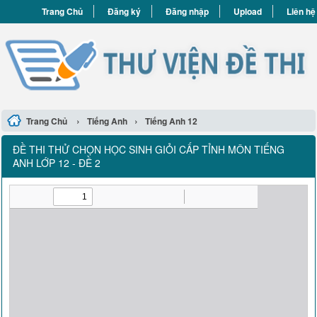
Trang Chủ
Đăng ký
Đăng nhập
Upload
Liên hệ
›
›
Trang Chủ
Tiếng Anh
Tiếng Anh 12
ĐỀ THI THỬ CHỌN HỌC SINH GIỎI CẤP TỈNH MÔN TIẾNG
ANH LỚP 12 - ĐỀ 2